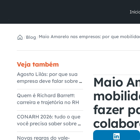
Iníci
Maio Amarelo nas empresas: por que mobilida
/
/
Blog
experiência do colaborador
Veja também
Agosto Lilás: por que sua
Maio Am
empresa deve falar sobre o
tema
mobilid
Quem é Richard Barrett:
carreira e trajetória no RH
fazer p
CONARH 2026: tudo o que
colabo
você precisa saber sobre o
evento
Novas regras do vale-