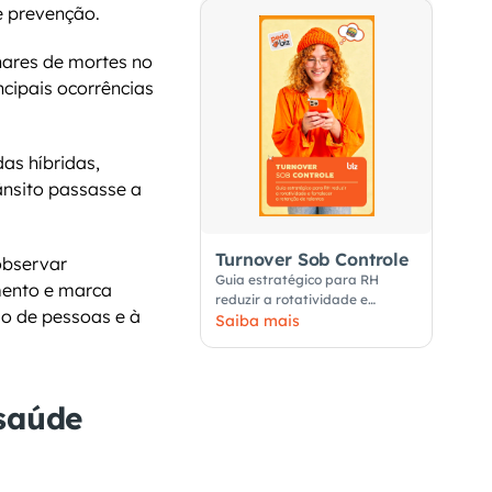
 prevenção.
hares de mortes no 
cipais ocorrências 
s híbridas, 
nsito passasse a 
Turnover Sob Controle
bservar 
Guia estratégico para RH
ento e marca 
reduzir a rotatividade e
o de pessoas e à 
fortalecer a retenção de
Saiba mais
talentos
saúde 