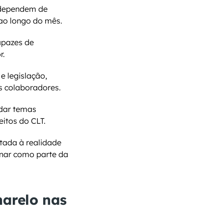
 dependem de 
 ao longo do mês.
apazes de 
r.
 legislação, 
os colaboradores.
ar temas 
eitos do CLT.
tada à realidade 
nar como parte da 
arelo nas 