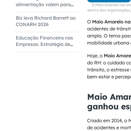
alimentação valem para
O Maio Amarelo nas em
todas as empresas
dentro das organizações
Biz leva Richard Barrett ao
O 
Maio Amarelo na
CONARH 2026
acidentes de trâns
ampla. O tema pass
Educação Financeira nas
mobilidade urbana 
Empresas: Estratégia de
Bem-Estar Corporativo
Hoje, o 
Maio Amare
do RH: o cuidado c
trânsito, o estress
bem-estar e percep
Maio Amar
ganhou es
Criado em 2014, o 
de acidentes e mort