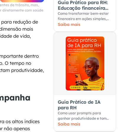
Guia Prático para RH:
tes de trânsito, mas, 
Educação financeira
r diretamente com saúde 
nas empresas
Como transformar bem-estar
financeiro em ações simples,
 para redução de 
úteis e aplicáveis no dia a dia
Saiba mais
 dimensão mais 
dos colaboradores.
dade de vida, 
mportante dentro 
. O tempo no 
ctam produtividade, 
mpanha 
Guia Prático de IA
para RH
Como usar prompts para
ganhar produtividade e tomar
 os altos índices 
melhores decisões
Saiba mais
ar não apenas 