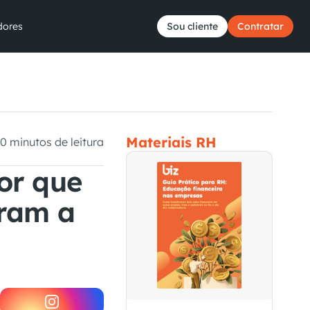
dores
Sou cliente
Contratar
Materiais RH
10 minutos de leitura
r que 
ram a 