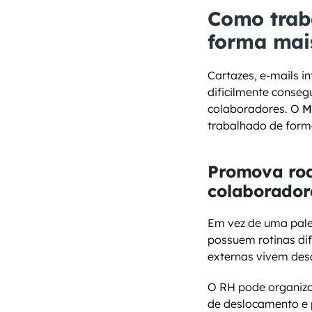
Como trab
forma mais
Cartazes, e-mails i
dificilmente conseg
colaboradores. O 
M
trabalhado de forma
Promova rod
colaborador
Em vez de uma pales
possuem rotinas dif
externas vivem desa
O RH pode organiza
de deslocamento e p