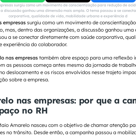
presas surgiu como um movimento de conscientização para redução de aciden
, a discussão ganhou uma dimensão mais ampla. O tema passou a se conecta
corporativa, qualidade de vida, mobilidade urbana e experiência d
s empresas
 surgiu como um movimento de conscientização
ito, mas, dentro das organizações, a discussão ganhou uma
ou a se conectar diretamente com saúde corporativa, quali
e experiência do colaborador.
lo nas empresas
 também abre espaço para uma reflexão i
om as pessoas começa antes mesmo da jornada de trabalho
e no deslocamento e os riscos envolvidos nesse trajeto impa
ção sobre a empresa.
elo nas empresas: por que a ca
paço no RH
Maio Amarelo nasceu com o objetivo de chamar atenção para
es no trânsito. Desde então, a campanha passou a mobiliz