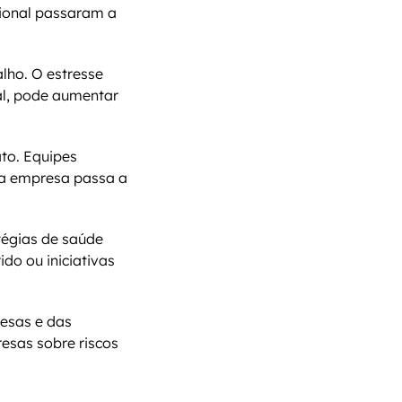
ional passaram a 
lho. O estresse 
l, pode aumentar 
o. Equipes 
a empresa passa a 
égias de saúde 
do ou iniciativas 
sas e das 
sas sobre riscos 