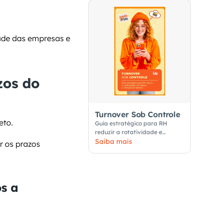
ade das empresas e 
os do 
Turnover Sob Controle
eto.
Guia estratégico para RH
reduzir a rotatividade e
fortalecer a retenção de
Saiba mais
 os prazos 
talentos
s a 