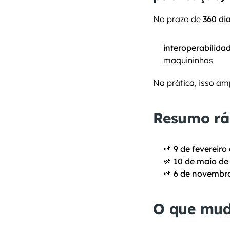
No prazo de 
360 di
interoperabilida
maquininhas
Na prática, isso am
Resumo rá
📌 
9 de fevereiro
📌 
10 de maio de
📌 
6 de novembr
O que mud