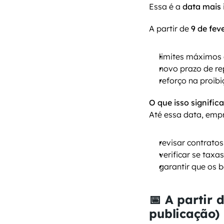
Essa é a 
data mais 
A partir de 
9 de fev
limites máximos
novo prazo de re
reforço na proib
O que isso signific
Até essa data, emp
revisar contrato
verificar se tax
garantir que os 
📅 A partir d
publicação)