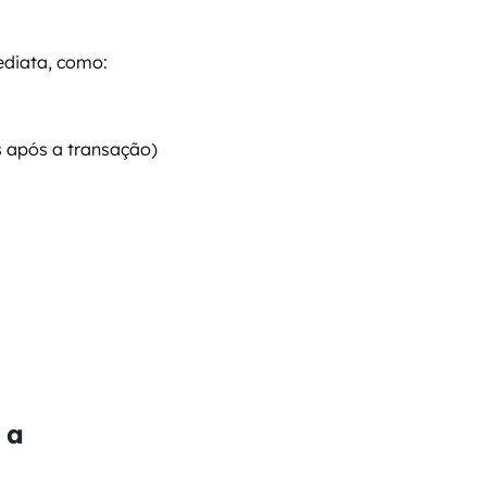
ediata, como:
s
 após a transação)
a 