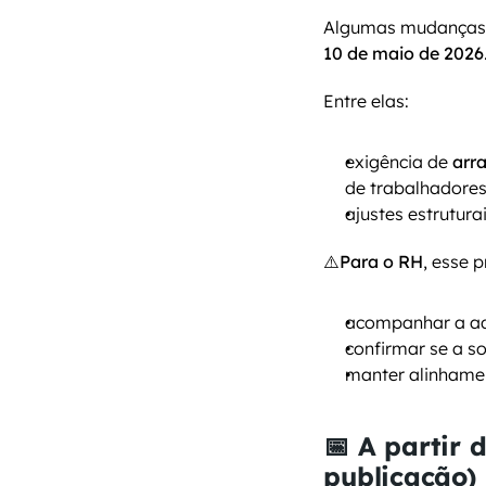
Algumas mudanças 
10 de maio de 2026
Entre elas:
exigência de 
arr
de trabalhadore
ajustes estrutur
⚠️
Para o RH
, esse 
acompanhar a ad
confirmar se a s
manter alinhamen
📅 A partir d
publicação)