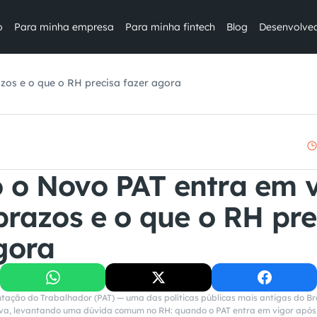
o
Para minha empresa
Para minha fintech
Blog
Desenvolve
zos e o que o RH precisa fazer agora
o Novo PAT entra em v
prazos e o que o RH prec
gora
ação do Trabalhador (PAT) — uma das políticas públicas mais antigas do Bra
iva, levantando uma dúvida comum no RH: quando o PAT entra em vigor após 