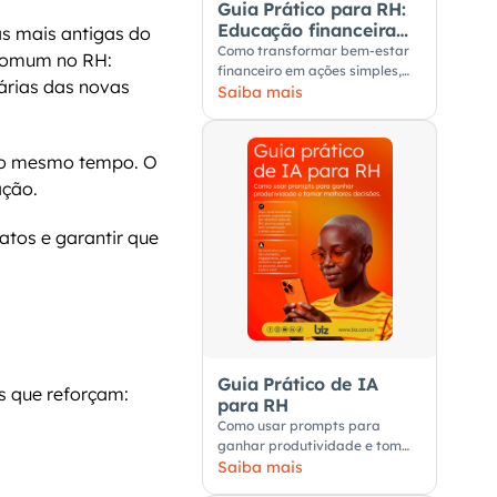
Guia Prático para RH:
Educação financeira
s mais antigas do 
nas empresas
Como transformar bem-estar
comum no RH: 
financeiro em ações simples,
várias das novas 
úteis e aplicáveis no dia a dia
Saiba mais
dos colaboradores.
ao mesmo tempo. O 
ação.
atos e garantir que 
Guia Prático de IA
es que reforçam:
para RH
Como usar prompts para
ganhar produtividade e tomar
melhores decisões
Saiba mais