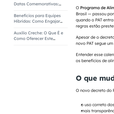
Datas Comemorativas:
O 
Programa de Ali
Dados do 1º Semestre
Brasil — passou po
Benefícios para Equipes
quando o PAT entra
Híbridas: Como Engajar
regras estão preste
com Flexibilidade
Auxílio Creche: O Que É e
Apesar de o decret
Como Oferecer Este
novo PAT segue um
Benefício
Entender esse calend
os benefícios de a
O que mud
O novo decreto do 
o uso correto do
mais transparênc