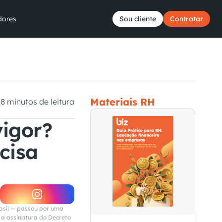
dores
Sou cliente
Contratar
Materiais RH
8 minutos de leitura
igor? 
isa 
sil — passou por uma 
a assinatura do Decreto 