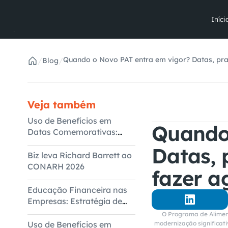
Iníci
Quando o Novo PAT entra em vigor? Datas, pra
/
/
Blog
Veja também
Uso de Benefícios em
Quando 
Datas Comemorativas:
Dados do 1º Semestre
Datas, 
Biz leva Richard Barrett ao
CONARH 2026
fazer a
Educação Financeira nas
Empresas: Estratégia de
Bem-Estar Corporativo
O Programa de Aliment
Uso de Benefícios em
modernização significat