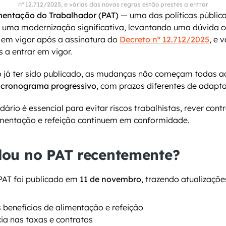
nº 12.712/2025, e várias das novas regras estão prestes a entrar
mentação do Trabalhador (PAT)
 — uma das políticas pública
r uma modernização significativa, levantando uma dúvida 
 em vigor após a assinatura do 
Decreto nº 12.712/2025
, e 
s a entrar em vigor.
o já ter sido publicado, as mudanças não começam todas 
 
cronograma progressivo
, com prazos diferentes de adapt
ário é essencial para evitar riscos trabalhistas, rever contr
limentação e refeição continuem em conformidade.
ou no PAT recentemente?
PAT foi publicado em 
11 de novembro
, trazendo atualizaçõ
s benefícios de alimentação e refeição
ia nas taxas e contratos