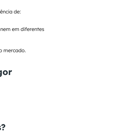
gência de:
onem em diferentes 
no mercado.
gor
s?