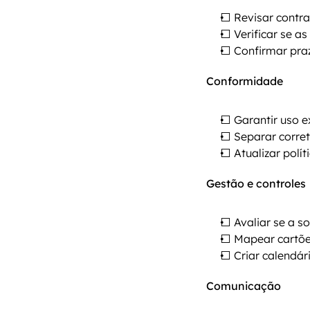
⬜ Revisar contra
⬜ Verificar se a
⬜ Confirmar praz
Conformidade
⬜ Garantir uso e
⬜ Separar corret
⬜ Atualizar polít
Gestão e controles
⬜ Avaliar se a so
⬜ Mapear cartõe
⬜ Criar calendá
Comunicação