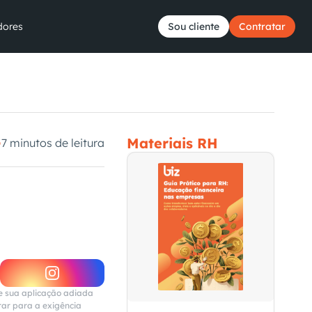
dores
Sou cliente
Contratar
Materiais RH
7 minutos de leitura
 
e sua aplicação adiada 
ar para a exigência 