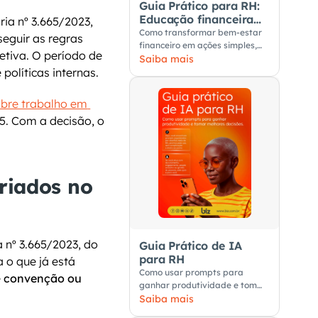
Guia Prático para RH:
Educação financeira
ia nº 3.665/2023, 
nas empresas
Como transformar bem-estar
eguir as regras 
financeiro em ações simples,
tiva. O período de 
úteis e aplicáveis no dia a dia
Saiba mais
políticas internas.
dos colaboradores.
bre trabalho em 
5. Com a decisão, o 
riados no 
a nº 3.665/2023, do 
Guia Prático de IA
para RH
 o que já está 
Como usar prompts para
 
convenção ou 
ganhar produtividade e tomar
melhores decisões
Saiba mais