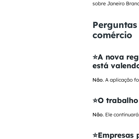
sobre Janeiro Bran
Perguntas 
comércio
⭐A nova regr
está valend
Não
. A aplicação f
⭐O trabalho
Não
. Ele continuar
⭐Empresas p