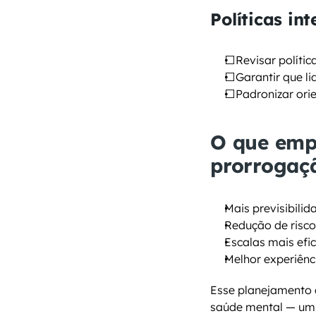
Políticas in
⬜Revisar políti
⬜Garantir que l
⬜Padronizar ori
O que emp
prorrogaç
Mais previsibili
Redução de risco
Escalas mais efi
Melhor experiênc
Esse planejamento 
saúde mental — um 