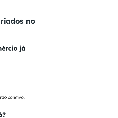
riados no 
rcio já 
rdo coletivo.
6?