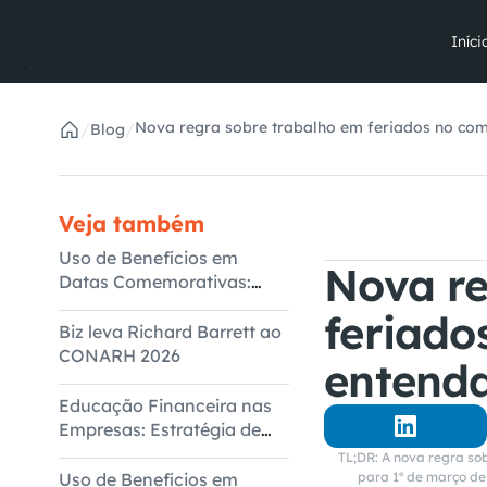
Iníci
Nova regra sobre trabalho em feriados no com
/
/
Blog
2026
Veja também
Uso de Benefícios em
Nova re
Datas Comemorativas:
Dados do 1º Semestre
feriado
Biz leva Richard Barrett ao
CONARH 2026
entenda
Educação Financeira nas
Empresas: Estratégia de
Bem-Estar Corporativo
TL;DR: A nova regra sob
Uso de Benefícios em
para 1º de março de