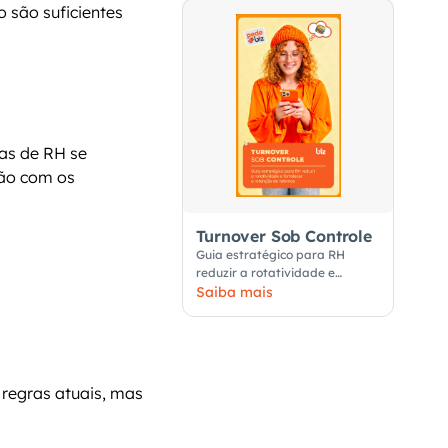
 são suficientes 
as de RH se 
ão com os 
Turnover Sob Controle
Guia estratégico para RH
reduzir a rotatividade e
fortalecer a retenção de
Saiba mais
talentos
egras atuais, mas 