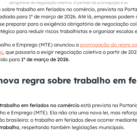
obrigatória de negociação coletiva. O período de prorrogação é es
 sobre trabalho em feriados no comércio, prevista na Portar
adiada para 1º de março de 2026. Até lá, empresas podem s
e preparar para a exigência obrigatória de negociação cole
égico para reduzir riscos trabalhistas e organizar escalas e 
abalho e Emprego (MTE) anunciou a 
prorrogação da regra so
io
, que passaria a exigir negociação coletiva a partir de 202
nido para 
1º de março de 2026
.
nova regra sobre trabalho em fe
trabalho em feriados no comércio
 está prevista na Portari
lho e Emprego (MTE). Ela não cria uma nova lei, mas reforça
ção brasileira: o trabalho em feriados deve ocorrer mediante
 trabalho
, respeitando também legislações municipais.