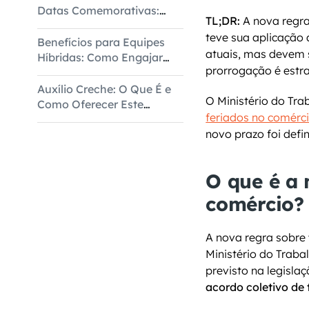
Datas Comemorativas:
TL;DR:
 A nova regra
Dados do 1º Semestre
teve sua aplicação 
Benefícios para Equipes
atuais, mas devem s
Híbridas: Como Engajar
prorrogação é estrat
com Flexibilidade
Auxílio Creche: O Que É e
O Ministério do Tr
Como Oferecer Este
feriados no comérc
Benefício
novo prazo foi defi
O que é a 
comércio?
A nova regra sobre 
Ministério do Traba
previsto na legisla
acordo coletivo de