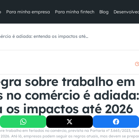
o
Para minha empresa
Para minha fintech
Blog
Desenvolve
ércio é adiada: entenda os impactos até
gra sobre trabalho em 
s no comércio é adiada:
 os impactos até 2026
re trabalho em feriados no comércio, prevista na Portaria nº 3.665/2023, tev
 2026. Até lá, empresas podem seguir as regras atuais, mas devem se prepar