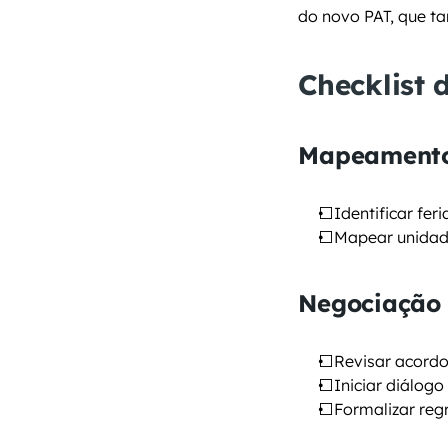
do novo PAT, que t
Checklist 
Mapeament
⬜Identificar fe
⬜Mapear unidade
Negociação
⬜Revisar acordos
⬜Iniciar diálogo
⬜Formalizar regr