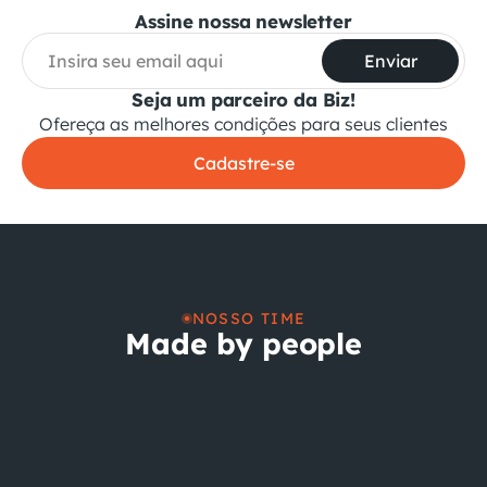
Assine nossa newsletter
Enviar
Seja um parceiro da Biz!
Ofereça as melhores condições para seus clientes
Cadastre-se
NOSSO TIME
Made by people
Alexandre Cassiano
Amanda Rolim
Arlindo Figueira Jr.
C
Ger. Suporte & Sustentação
Ger. Comercial
Ger. SI & Infra