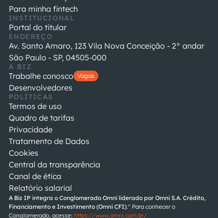
Para minha fintech
INSTITUCIONAL
Portal do titular
ENDEREÇO
Av. Santo Amaro, 123 Vila Nova Conceição - 2° andar
São Paulo - SP, 04505-000
A BIZ
Trabalhe conosco
Vagas
Desenvolvedores
POLÍTICAS
Termos de uso
Quadro de tarifas
Privacidade
Tratamento de Dados
Cookies
Central da transparência
Canal de ética
Relatório salarial
A Biz IP integra o Conglomerado Omni liderado por
Omni S.A. Crédito, 
Financiamento e Investimento (Omni CFI)
." Para conhecer o 
Conglomerado, acesse: 
https://www.omni.com.br/