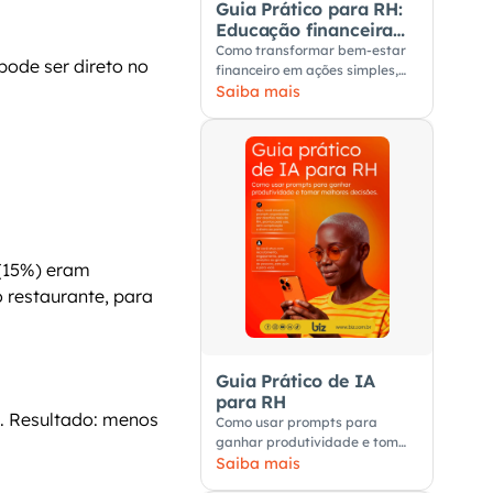
Guia Prático para RH:
Educação financeira
nas empresas
Como transformar bem-estar
 mexe justamente nessa conta invisível. E o impacto pode ser direto no 
financeiro em ações simples,
úteis e aplicáveis no dia a dia
Saiba mais
dos colaboradores.
(15%) eram 
restaurante, para 
Guia Prático de IA
para RH
. Resultado: menos 
Como usar prompts para
ganhar produtividade e tomar
melhores decisões
Saiba mais