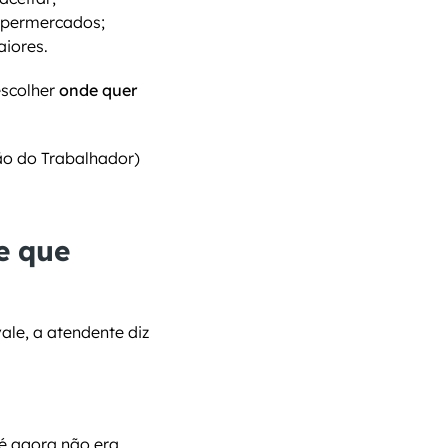
supermercados;
iores.
escolher 
onde quer 
o do Trabalhador) 
 que 
le, a atendente diz 
é agora não era 