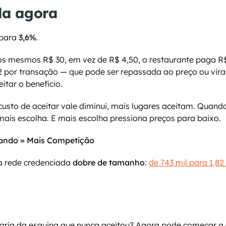
a agora
para 
3,6%
.
os mesmos R$ 30, em vez de R$ 4,50, o restaurante paga R$
42 por transação — que pode ser repassada ao preço ou vir
itar o benefício.
custo de aceitar vale diminui, mais lugares aceitam. Quando
ais escolha. E mais escolha pressiona preços para baixo.
tando = Mais Competição
a rede credenciada 
dobre de tamanho
: 
de 743 mil para 1,82
ria da esquina que nunca aceitou? Agora pode começar a 