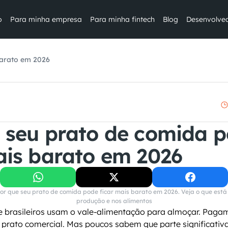
o
Para minha empresa
Para minha fintech
Blog
Desenvolve
barato em 2026
 seu prato de comida p
ais barato em 2026
por que seu prato de comida pode ficar mais barato em 2026. Veja o que está
produção e nos alimentos
e brasileiros usam o vale-alimentação para almoçar. Pagam 
prato comercial. Mas poucos sabem que parte significativa 