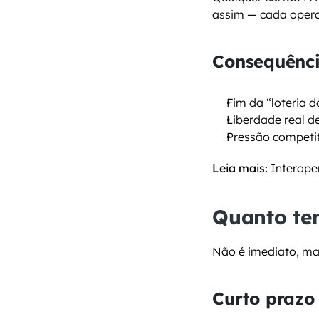
assim — cada operad
Consequênci
Fim da “loteria d
Liberdade real d
Pressão competit
Leia mais:
 Interop
Quanto tem
Não é imediato, mas
Curto prazo 