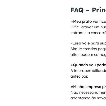
FAQ – Prin
⭐Meu prato vai fic
Difícil cravar um n
entram e a concorrê
⭐Isso vale para s
Sim. Mercados pequ
altas podem começa
⭐Quando vou poder
A interoperabilida
antecipar.
⭐Minha empresa pre
Não necessariamente
adaptando às novas 