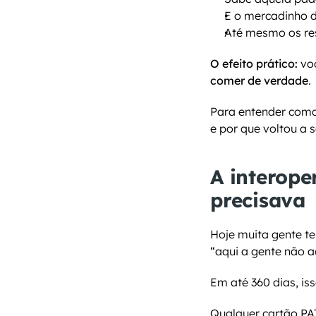
E o mercadinho d
Até mesmo os re
O efeito prático:
 vo
comer de verdade
.
Para entender como
e por que voltou a s
A interope
precisava
Hoje muita gente te
“aqui a gente não a
Em até 360 dias, is
Qualquer cartão PAT