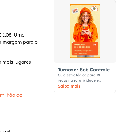
 1,08. Uma 
ar margem para o 
 mais lugares 
Turnover Sob Controle
Guia estratégico para RH
reduzir a rotatividade e
fortalecer a retenção de
Saiba mais
talentos
 milhão de 
aceitar;