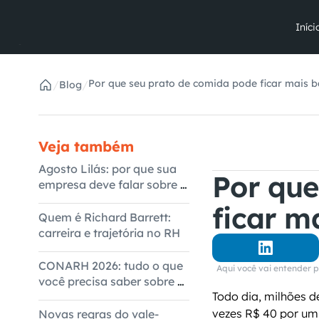
Iníci
Por que seu prato de comida pode ficar mais 
/
/
Blog
Veja também
Agosto Lilás: por que sua
Por que
empresa deve falar sobre o
tema
ficar m
Quem é Richard Barrett:
carreira e trajetória no RH
CONARH 2026: tudo o que
Aqui você vai entender 
você precisa saber sobre o
Todo dia, milhões d
evento
vezes R$ 40 por um 
Novas regras do vale-