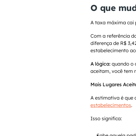
O que mud
A taxa máxima cai 
Com a referência d
diferença de R$ 3,
estabelecimento ace
A lógica:
 quando o 
aceitam, você tem m
Mais Lugares Acei
A estimativa é que 
estabelecimentos
.
Isso significa:
Sabe aquela pada