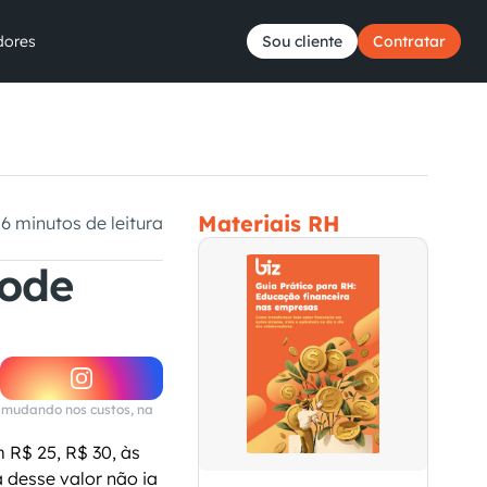
dores
Sou cliente
Contratar
Materiais RH
6 minutos de leitura
ode 
 mudando nos custos, na 
R$ 25, R$ 30, às 
desse valor não ia 