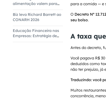
alimentação valem para
para a comida — e 
todas as empresas
O 
Decreto Nº 12.71
Biz leva Richard Barrett ao
CONARH 2026
seu bolso
.
Educação Financeira nas
A taxa que
Empresas: Estratégia de
Bem-Estar Corporativo
Antes do decreto, f
Você pagava R$ 30 
deduzidos como tax
não ter prejuízo, já
Traduzindo:
você p
Muitos restaurante
concorrência, meno