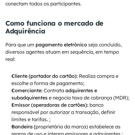
conectam todos os participantes.
Como funciona o mercado de 
Adquirência
Para que um 
pagamento eletrônico
 seja concluído, 
diversos agentes atuam em sequência, em tempo 
real:
Cliente (portador do cartão):
 Realiza compra e 
escolhe a forma de pagamento;
Comerciante:
 Contrata 
adquirentes e 
subadquirentes
 e negocia taxa de cobrança (MDR);
Emissor (operadoras de cartões): 
banco 
responsável por autorizar a transação, definir 
limites e tarifas
.
 ;
Bandeira (
proprietária da marca) estabelece as 
regras de uso e integra emissores e adquirentes.;