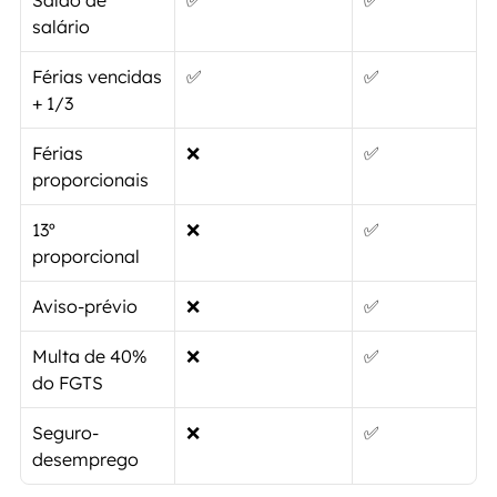
Saldo de 
✅
✅
salário
Férias vencidas 
✅
✅
+ 1/3
Férias 
❌
✅
proporcionais
13º 
❌
✅
proporcional
Aviso-prévio
❌
✅
Multa de 40% 
❌
✅
do FGTS
Seguro-
❌
✅
desemprego