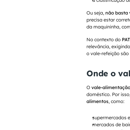
a classificação d
Ou seja, 
não basta
precisa estar corr
da maquininha, com
No contexto do 
PAT
relevância, exigin
o vale-refeição são 
Onde o val
O 
vale-alimentação
doméstico. Por isso
alimentos
, como:
supermercados e
mercados de bai