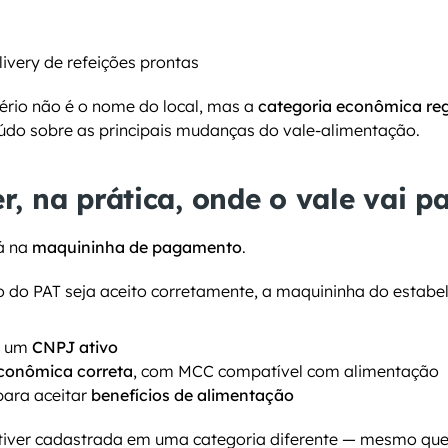
livery de refeições prontas
tério não é o nome do local, mas a 
categoria econômica reg
údo sobre as principais mudanças do vale-alimentação.
, na prática, onde o vale vai p
á na 
maquininha de pagamento
.
o do PAT seja aceito corretamente, a maquininha do estabe
a um 
CNPJ ativo
econômica correta
, com MCC compatível com alimentação
para aceitar 
benefícios de alimentação
tiver cadastrada em uma categoria diferente — mesmo que 