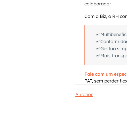
colaborador.
Com a Biz, o RH co
✅Multibenefíc
✅Conformidad
✅Gestão simple
✅Mais transpa
Fale com um especi
PAT, sem perder fle
Anterior