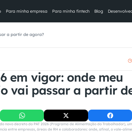
o
Para minha empresa
Para minha fintech
Blog
Desenvolve
sar a partir de agora?
6 em vigor: onde meu 
o vai passar a partir de
do novo decreto do PAT 2026 (Programa de Alimentação do Trabalhador), um
ncia entre empresas, áreas de RH e colaboradores: onde, afinal, o vale-alime