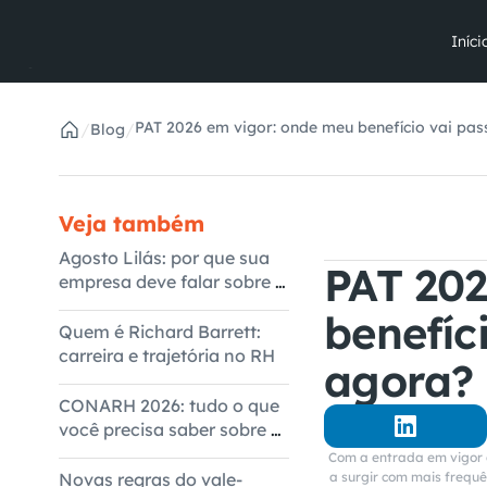
Iníci
PAT 2026 em vigor: onde meu benefício vai pas
/
/
Blog
Veja também
Agosto Lilás: por que sua
PAT 202
empresa deve falar sobre o
tema
benefíci
Quem é Richard Barrett:
carreira e trajetória no RH
agora?
CONARH 2026: tudo o que
você precisa saber sobre o
evento
Com a entrada em vigor 
Novas regras do vale-
a surgir com mais frequê