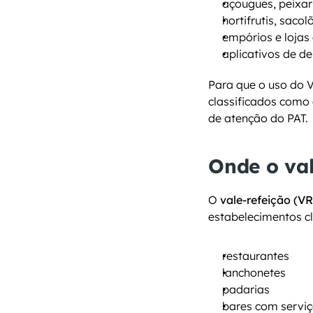
açougues, peixar
hortifrutis, sac
empórios e lojas
aplicativos de d
Para que o uso do V
classificados como 
de atenção do PAT.
Onde o val
O 
vale-refeição (VR
estabelecimentos c
restaurantes
lanchonetes
padarias
bares com servi