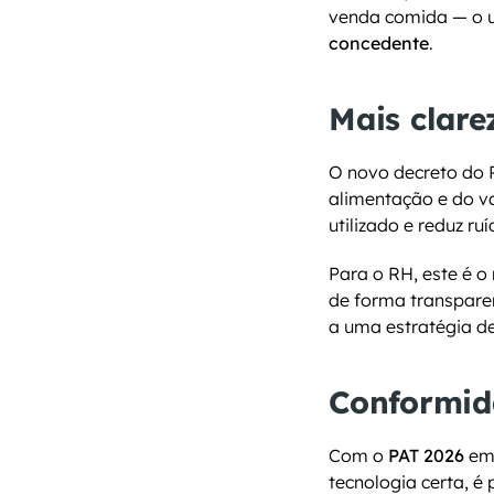
venda comida — o us
concedente
.
Mais clare
O novo decreto do P
alimentação e do val
utilizado e reduz r
Para o RH, este é o
de forma transpare
a uma estratégia d
Conformid
Com o 
PAT 2026
 em
tecnologia certa, é