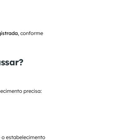
istrada
, conforme 
assar?
lecimento precisa:
o estabelecimento 