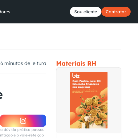
dores
Sou cliente
Contratar
Materiais RH
6 minutos de leitura
 
a dúvida prática passou 
ntação e o vale-refeição 