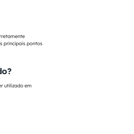
rretamente 
 principais pontos 
do?
er utilizado em 