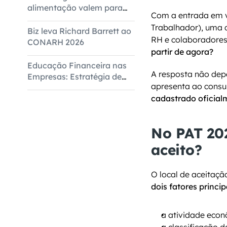
alimentação valem para
Com a entrada em v
todas as empresas
Trabalhador), uma d
Biz leva Richard Barrett ao
RH e colaboradores
CONARH 2026
partir de agora?
Educação Financeira nas
A resposta não dep
Empresas: Estratégia de
apresenta ao consum
Bem-Estar Corporativo
cadastrado oficial
No PAT 202
aceito?
dois fatores princip
a atividade econ