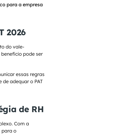
sco para a empresa 
T 2026
to do vale-
 benefício pode ser 
unicar essas regras 
 de adequar o PAT 
égia de RH
plexo. Com a 
 para o 