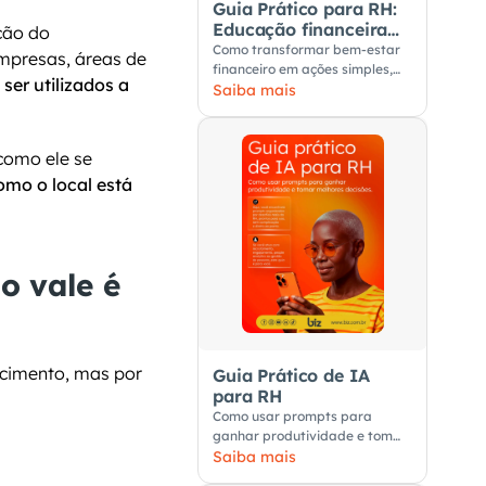
Guia Prático para RH:
Educação financeira
ão do 
nas empresas
Como transformar bem-estar
mpresas, áreas de 
financeiro em ações simples,
er utilizados a 
úteis e aplicáveis no dia a dia
Saiba mais
dos colaboradores.
omo ele se 
omo o local está 
 vale é 
O local de aceitação do benefício do PAT não é definido pelo nome do estabelecimento, mas por 
Guia Prático de IA
para RH
Como usar prompts para
ganhar produtividade e tomar
melhores decisões
Saiba mais