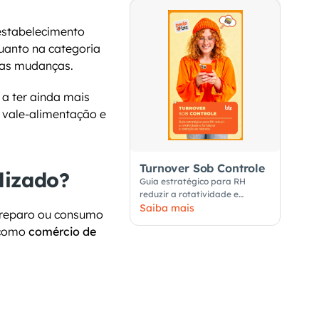
estabelecimento 
anto na categoria 
uas mudanças.
 a ter ainda mais 
vale-alimentação e 
Turnover Sob Controle
lizado?
Guia estratégico para RH
reduzir a rotatividade e
fortalecer a retenção de
Saiba mais
preparo ou consumo 
talentos
 como 
comércio de 