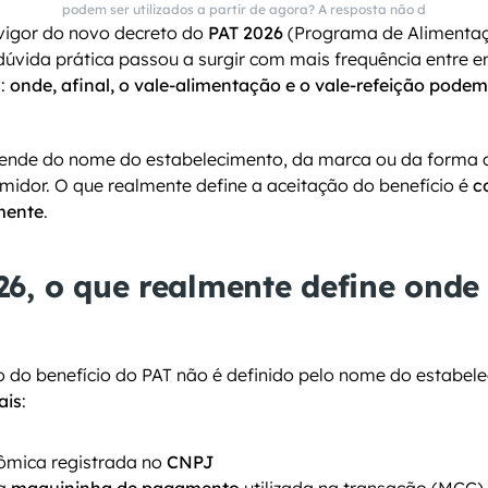
podem ser utilizados a partir de agora? A resposta não d
igor do novo decreto do 
PAT 2026
 (Programa de Alimentaç
úvida prática passou a surgir com mais frequência entre e
: 
onde, afinal, o vale-alimentação e o vale-refeição podem s
ende do nome do estabelecimento, da marca ou da forma c
idor. O que realmente define a aceitação do benefício é 
c
mente
.
6, o que realmente define onde o
ais
:
ômica registrada no 
CNPJ