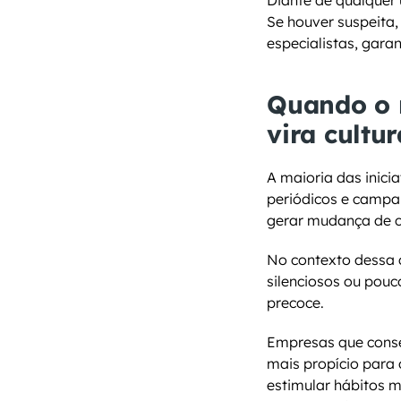
Diante de qualquer 
Se houver suspeita
especialistas, gara
Quando o 
vira cultur
A maioria das inici
periódicos e camp
gerar mudança de 
No contexto dessa c
silenciosos ou pouc
precoce.
Empresas que conse
mais propício para 
estimular hábitos m