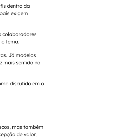
is dentro da 
oais exigem 
s colaboradores 
 o tema.
vas. Já modelos 
z mais sentido no 
mo discutido em o 
iscos, mas também 
epção de valor, 