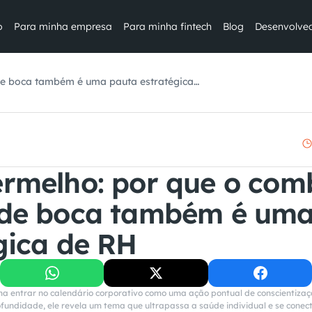
o
Para minha empresa
Para minha fintech
Blog
Desenvolve
de boca também é uma pauta estratégica
rmelho: por que o comb
 de boca também é uma
gica de RH
a entrar no calendário corporativo como uma ação pontual de conscientizaç
fundidade, ele revela um tema que ultrapassa a saúde individual e se conec