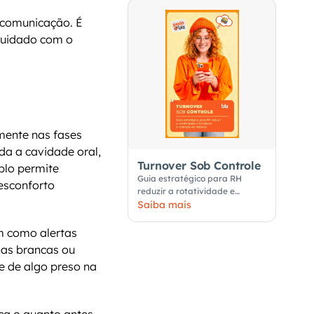
comunicação. É 
cuidado com o 
mente nas fases 
da a cavidade oral, 
Turnover Sob Controle
lo permite 
Guia estratégico para RH
esconforto 
reduzir a rotatividade e
fortalecer a retenção de
Saiba mais
talentos
 como alertas 
as brancas ou 
e de algo preso na 