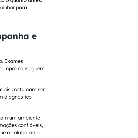
a o quanto antes. 
minhar para 
panha e 
a. Exames 
 sempre conseguem 
ciais costumam ser 
m diagnóstico 
riam um ambiente 
mações confiáveis, 
que o colaborador 