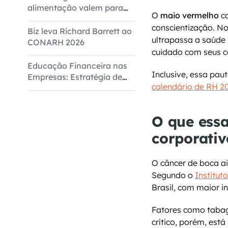
alimentação valem para
O 
maio vermelho
 c
todas as empresas
conscientização. N
Biz leva Richard Barrett ao
ultrapassa a saúde 
CONARH 2026
cuidado com seus c
Educação Financeira nas
Empresas: Estratégia de
calendário de RH 2
Bem-Estar Corporativo
O que essa
corporativ
O câncer de boca ai
Segundo o 
Institut
Brasil, com maior 
Fatores como tabag
crítico, porém, est