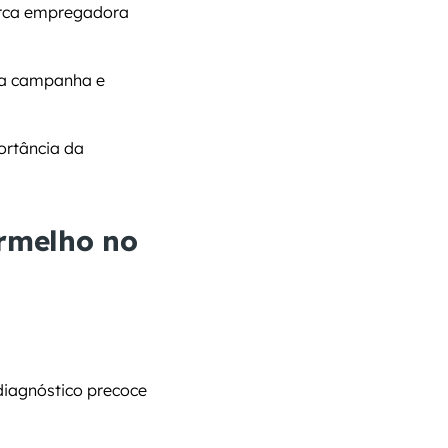
rca empregadora 
ma campanha e 
rtância da 
rmelho no 
iagnóstico precoce 