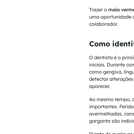
Trazer o 
maio verm
uma oportunidade de
colaborador.
Como identi
O dentista é o princ
iniciais. Durante co
como gengiva, língu
detectar alterações
aparecer.
Ao mesmo tempo, al
importantes. Ferid
avermelhadas, caroç
garganta são indíc