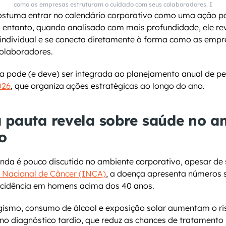
como as empresas estruturam o cuidado com seus colaboradores. I
ostuma entrar no calendário corporativo como uma ação po
o entanto, quando analisado com mais profundidade, ele re
individual e se conecta diretamente à forma como as empr
olaboradores.
026
, que organiza ações estratégicas ao longo do ano.
 pauta revela sobre saúde no am
o
nda é pouco discutido no ambiente corporativo, apesar de s
o Nacional de Câncer (INCA)
, a doença apresenta números si
incidência em homens acima dos 40 anos.
ismo, consumo de álcool e exposição solar aumentam o ris
á no diagnóstico tardio, que reduz as chances de tratament