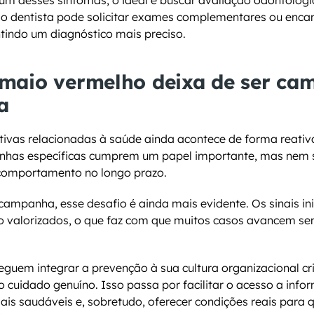
um desses sintomas, o ideal é buscar avaliação odontológic
, o dentista pode solicitar exames complementares ou enca
ntindo um diagnóstico mais preciso.
maio vermelho deixa de ser cam
a
ativas relacionadas à saúde ainda acontece de forma reativ
anhas específicas cumprem um papel importante, mas nem
comportamento no longo prazo.
ampanha, esse desafio é ainda mais evidente. Os sinais ini
o valorizados, o que faz com que muitos casos avancem se
guem integrar a prevenção à sua cultura organizacional c
o cuidado genuíno. Isso passa por facilitar o acesso a infor
ais saudáveis e, sobretudo, oferecer condições reais para 