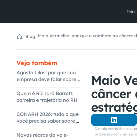
Iníci
Maio Vermelho: por que o combate ao câncer 
/
/
Blog
de RH
Veja também
Agosto Lilás: por que sua
Maio Ve
empresa deve falar sobre o
tema
câncer
Quem é Richard Barrett:
carreira e trajetória no RH
estraté
CONARH 2026: tudo o que
você precisa saber sobre o
evento
O maio vermelho costum
Novas regras do vale-
analisado com mais pro