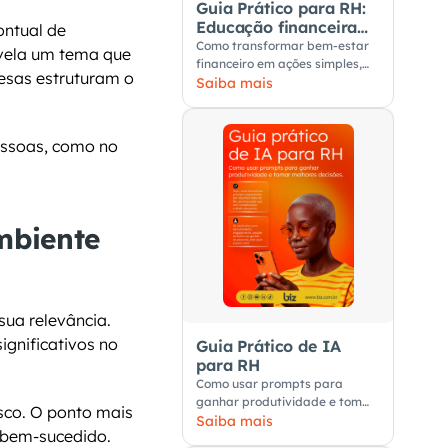
Guia Prático para RH:
Educação financeira
ntual de 
nas empresas
Como transformar bem-estar
vela um tema que 
financeiro em ações simples,
esas estruturam o 
úteis e aplicáveis no dia a dia
Saiba mais
dos colaboradores.
Inclusive, essa pauta pode (e deve) ser integrada ao planejamento anual de pessoas, como no 
biente 
ua relevância. 
gnificativos no 
Guia Prático de IA
para RH
Como usar prompts para
ganhar produtividade e tomar
co. O ponto mais 
melhores decisões
Saiba mais
o bem-sucedido.