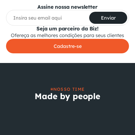
Assine nossa newsletter
Enviar
Seja um parceiro da Biz!
Ofereça as melhores condições para seus clientes
Cadastre-se
NOSSO TIME
Made by people
Alexandre Cassiano
Amanda Rolim
Arlindo Figueira Jr.
C
Ger. Suporte & Sustentação
Ger. Comercial
Ger. SI & Infra