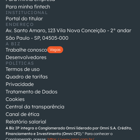
Para minha fintech
INSTITUCIONAL
Portal do titular
ENDEREÇO
Av. Santo Amaro, 123 Vila Nova Conceição - 2° andar
São Paulo - SP, 04505-000
A BIZ
Trabalhe conosco
Vagas
Desenvolvedores
POLÍTICAS
Termos de uso
Quadro de tarifas
Privacidade
Tratamento de Dados
Cookies
Central da transparência
Canal de ética
Relatório salarial
A Biz IP integra o Conglomerado Omni liderado por
Omni S.A. Crédito, 
Financiamento e Investimento (Omni CFI)
." Para conhecer o 
Conglomerado, acesse: 
https://www.omni.com.br/