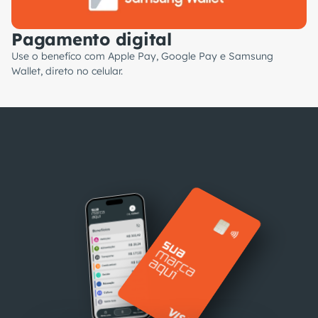
Pagamento digital
Use o benefíco com Apple Pay, Google Pay e Samsung
Wallet, direto no celular.