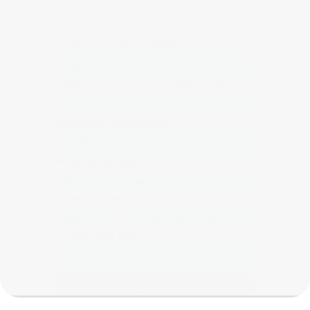
COMO DESEJA SER CHAMADO?
*
COLABORADORES
*
CARGO
*
SEU E-MAIL CORPORATIVO
*
NOME DA EMPRESA
NÚMERO DE TELEFONE
*
FORNECEDOR ATUAL
*
Enviar